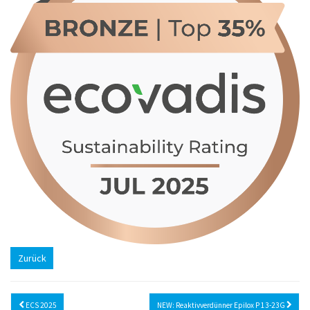
Zurück
ECS 2025
NEW: Reaktivverdünner Epilox P 13-23G