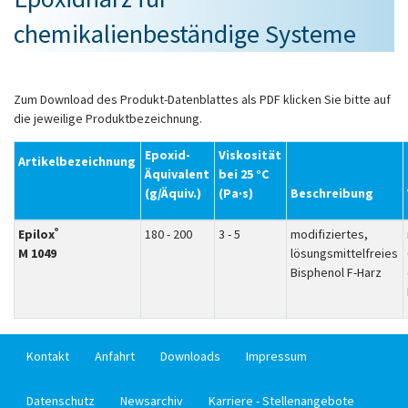
chemikalienbeständige Systeme
Zum Download des Produkt-Datenblattes als PDF klicken Sie bitte auf
die jeweilige Produktbezeichnung.
Epoxid-
Viskosität
Artikelbezeichnung
Äquivalent
bei 25 °C
(g/Äquiv.)
(Pa·s)
Beschreibung
®
Epilox
180 - 200
3 - 5
modifiziertes,
M 1049
lösungsmittelfreies
Bisphenol F-Harz
Kontakt
Anfahrt
Downloads
Impressum
Datenschutz
Newsarchiv
Karriere - Stellenangebote